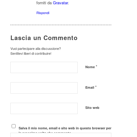
forniti da
Gravatar
.
Rispondi
Lascia un Commento
Vuoi partecipare alla discussione?
Sentitevi liberi di contribuire!
*
Nome
*
Email
Sito web
Salva il mio nome, email e sito web in questo browser per
la prossima volta che commento.